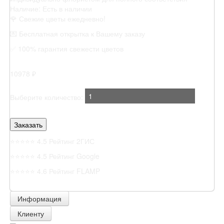
Наличие:
Есть в наличии
🌹 Свежие цветы ежедневно!
💌 Бесплатная открытка к Вашему заказу
✅ 100% гарантия свежести цветов
10978 ₽
Выберите количество:
⭐⭐⭐⭐⭐
4.5 Рейтинг 2ГИС
⭐⭐⭐⭐⭐
4.5 Рейтинг Google
⭐⭐⭐⭐⭐
4.6 Рейтинг FLAMP
Информация
Клиенту