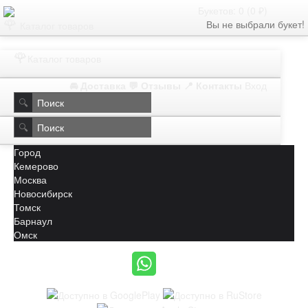
Букетов: 0 (0 ₽)
🌹
Вы не выбрали букет!
Каталог товаров
🌹
Каталог товаров
🚘 Доставка
💬 Отзывы
📍 Контакты
Вход
🔍
🔍
Город
Кемерово
Москва
Новосибирск
Томск
Барнаул
Омск